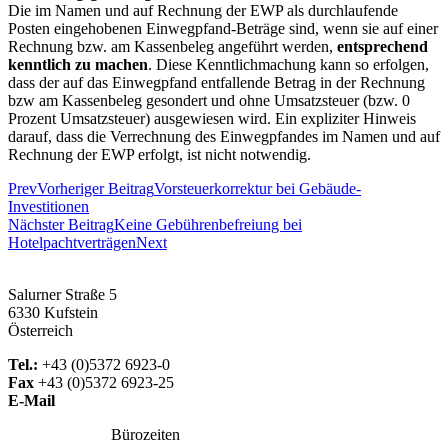
Die im Namen und auf Rechnung der EWP als durchlaufende
Posten eingehobenen Einwegpfand-Beträge sind, wenn sie auf einer
Rechnung bzw. am Kassenbeleg angeführt werden,
entsprechend
kenntlich zu machen
. Diese Kenntlichmachung kann so erfolgen,
dass der auf das Einwegpfand entfallende Betrag in der Rechnung
bzw am Kassenbeleg gesondert und ohne Umsatzsteuer (bzw. 0
Prozent Umsatzsteuer) ausgewiesen wird. Ein expliziter Hinweis
darauf, dass die Verrechnung des Einwegpfandes im Namen und auf
Rechnung der EWP erfolgt, ist nicht notwendig.
Prev
Vorheriger Beitrag
Vorsteuerkorrektur bei Gebäude-
Investitionen
Nächster Beitrag
Keine Gebührenbefreiung bei
Hotelpachtverträgen
Next
Salurner Straße 5
6330 Kufstein
Österreich
Tel.:
+43 (0)5372 6923-0
Fax
+43 (0)5372 6923-25
E-Mail
office@gaun.at
Bürozeiten