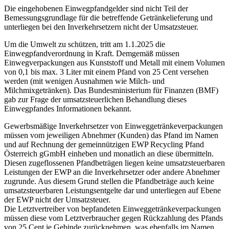
Die eingehobenen Einwegpfandgelder sind nicht Teil der
Bemessungsgrundlage für die betreffende Getränkelieferung und
unterliegen bei den Inverkehrsetzern nicht der Umsatzsteuer.
Um die Umwelt zu schützen, tritt am 1.1.2025 die
Einwegpfandverordnung in Kraft. Demgemäß müssen
Einwegverpackungen aus Kunststoff und Metall mit einem Volumen
von 0,1 bis max. 3 Liter mit einem Pfand von 25 Cent versehen
werden (mit wenigen Ausnahmen wie Milch- und
Milchmixgetränken). Das Bundesministerium für Finanzen (BMF)
gab zur Frage der umsatzsteuerlichen Behandlung dieses
Einwegpfandes Informationen bekannt.
Gewerbsmäßige Inverkehrsetzer von Einweggetränkeverpackungen
müssen vom jeweiligen Abnehmer (Kunden) das Pfand im Namen
und auf Rechnung der gemeinnützigen EWP Recycling Pfand
Österreich gGmbH einheben und monatlich an diese übermitteln.
Diesen zugeflossenen Pfandbeträgen liegen keine umsatzsteuerbaren
Leistungen der EWP an die Inverkehrsetzer oder andere Abnehmer
zugrunde. Aus diesem Grund stellen die Pfandbeträge auch keine
umsatzsteuerbaren Leistungsentgelte dar und unterliegen auf Ebene
der EWP nicht der Umsatzsteuer.
Die Letztvertreiber von bepfandeten Einweggetränkeverpackungen
müssen diese vom Letztverbraucher gegen Rückzahlung des Pfands
von 25 Cent je Gebinde zurücknehmen, was ebenfalls im Namen