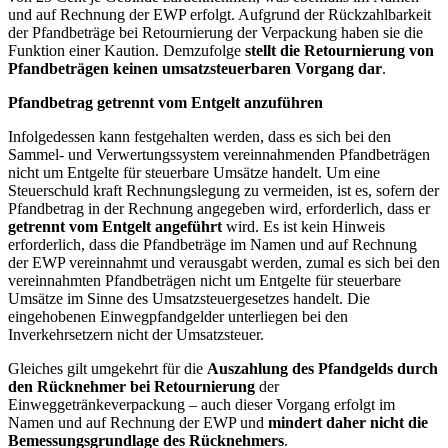
und auf Rechnung der EWP erfolgt. Aufgrund der Rückzahlbarkeit
der Pfandbeträge bei Retournierung der Verpackung haben sie die
Funktion einer Kaution. Demzufolge
stellt die Retournierung von
Pfandbeträgen keinen umsatzsteuerbaren Vorgang dar
.
Pfandbetrag getrennt vom Entgelt anzuführen
Infolgedessen kann festgehalten werden, dass es sich bei den
Sammel- und Verwertungssystem vereinnahmenden Pfandbeträgen
nicht um Entgelte für steuerbare Umsätze handelt. Um eine
Steuerschuld kraft Rechnungslegung zu vermeiden, ist es, sofern der
Pfandbetrag in der Rechnung angegeben wird, erforderlich, dass er
getrennt vom Entgelt angeführt
wird. Es ist kein Hinweis
erforderlich, dass die Pfandbeträge im Namen und auf Rechnung
der EWP vereinnahmt und verausgabt werden, zumal es sich bei den
vereinnahmten Pfandbeträgen nicht um Entgelte für steuerbare
Umsätze im Sinne des Umsatzsteuergesetzes handelt. Die
eingehobenen Einwegpfandgelder unterliegen bei den
Inverkehrsetzern nicht der Umsatzsteuer.
Gleiches gilt umgekehrt für die
Auszahlung des Pfandgelds durch
den Rücknehmer bei Retournierung
der
Einweggetränkeverpackung – auch dieser Vorgang erfolgt im
Namen und auf Rechnung der EWP und
mindert daher nicht die
Bemessungsgrundlage des Rücknehmers
.